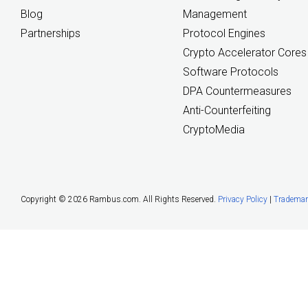
Blog
Management
Partnerships
Protocol Engines
Crypto Accelerator Cores
Software Protocols
DPA Countermeasures
Anti-Counterfeiting
CryptoMedia
Copyright ©
2026 Rambus.com. All Rights Reserved.
Privacy Policy
|
Trademar